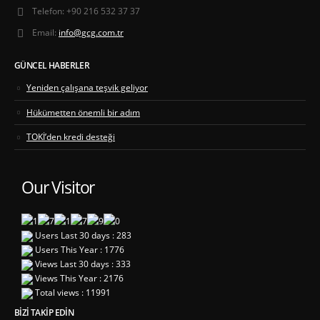
Telefon:
+90 216 532 37 37
Email:
info@gcg.com.tr
GÜNCEL HABERLER
Yeniden çalışana teşvik geliyor
Hükümetten önemli bir adım
TOKİ’den kredi desteği
Our Visitor
Users Last 30 days : 283
Users This Year : 1776
Views Last 30 days : 333
Views This Year : 2176
Total views : 11991
BIZI TAKIP EDIN