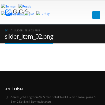
EV
SLIDER_ITEM_02.PNG
slider_item_02.png
HIZLI İLETIŞIM
Adres:
Şehit Teğmen Ali Yılmaz Sokak No:13 Güven sazak plaza A
Blok 2.Kat No:4 Beykoz/İstanbul